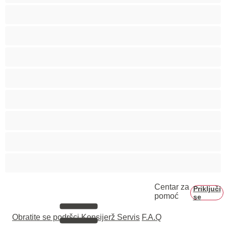
Starije
Studentkinje
Tinejdžerke 18+
Trudnice
Velike grudi
Velike sise
Veliko dupe
Vezivanje
Centar za
Priključi
pomoć
se
Obratite se podršci
Konsijerž Servis
F.A.Q