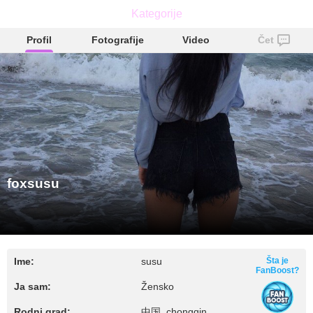
Kategorije
foxsusu
Profil
Fotografije
Video
Čet
foxsusu
Ime:
susu
Šta je
FanBoost?
Ja sam:
Žensko
Rodni grad:
中国, chongqin