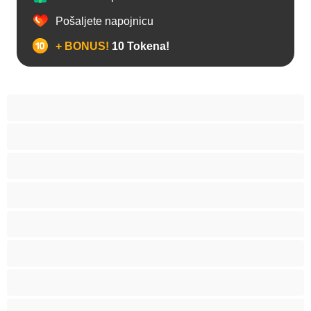
Pošaljete napojnicu
+ BONUS!
10 Tokena!
Anal
Arapski
Azijski
Babes
Bake
BBW
Belkinje
Brinete