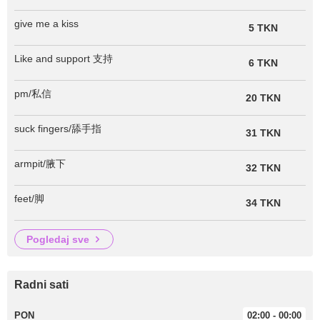
give me a kiss
5 TKN
Like and support 支持
6 TKN
pm/私信
20 TKN
suck fingers/舔手指
31 TKN
armpit/腋下
32 TKN
feet/脚
34 TKN
pogledaj sve
Radni sati
PON
02:00 - 00:00