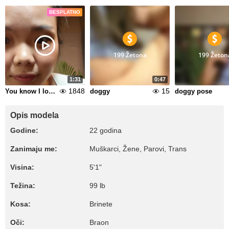
BESPLATNO
199 Žetona
199 Žeton
1:31
0:47
1848
15
You know I love playing with you like this
doggy
doggy pose
Opis modela
Godine:
22 godina
Zanimaju me:
Muškarci, Žene, Parovi, Trans
Visina:
5'1"
Težina:
99 lb
Kosa:
Brinete
Oči:
Braon