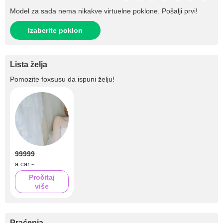
Model za sada nema nikakve virtuelne poklone. Pošalji prvi!
Izaberite poklon
Lista želja
Pomozite
foxsusu
da ispuni želju!
99999
a car～
Pročitaj
više
Praćenja