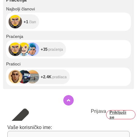
+1
Najbolji članovi
+1
član
+35
Praćenja
+35
praćenja
+2.4K
Pratioci
+2.4K
pratilaca
Prijava
Priključi
se
Vaše korisničko ime: