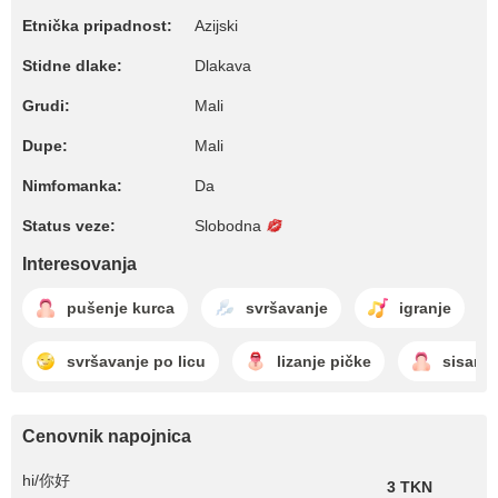
Etnička pripadnost:
Azijski
Stidne dlake:
Dlakava
Grudi:
Mali
Dupe:
Mali
Nimfomanka:
Da
Status veze:
Slobodna
Interesovanja
pušenje kurca
svršavanje
igranje
svršavanje po licu
lizanje pičke
sisanje
Cenovnik napojnica
hi/你好
3 TKN