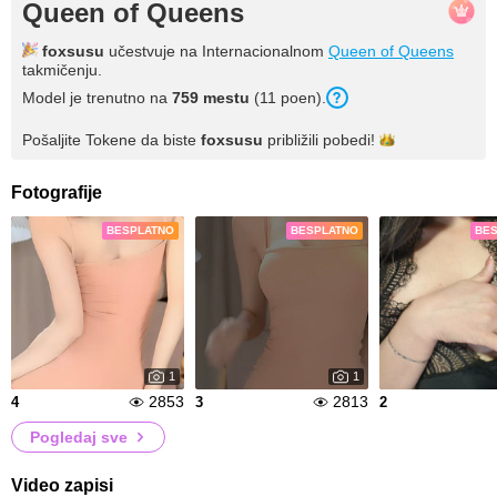
Queen of Queens
foxsusu
učestvuje na Internacionalnom
Queen of Queens
takmičenju.
Model je trenutno na
759 mestu
(11 poen).
Pošaljite Tokene da biste
foxsusu
približili
pobedi!
Fotografije
BESPLATNO
BESPLATNO
BE
1
1
2853
2813
4
3
2
Pogledaj sve
Video zapisi