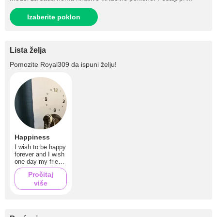
Izaberite poklon
Lista želja
Pomozite
Royal309
da ispuni želju!
Happiness
I wish to be happy
forever and I wish
one day my friend
and I will get a lot
Pročitaj
of tips
više