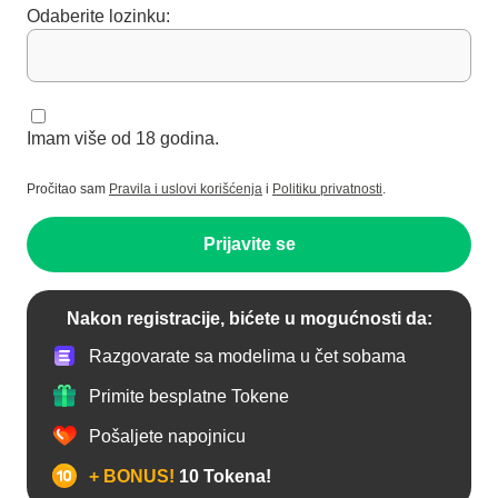
Odaberite lozinku:
Imam više od 18 godina.
Pročitao sam
Pravila i uslovi korišćenja
i
Politiku privatnosti
.
Prijavite se
Nakon registracije, bićete u mogućnosti da:
Razgovarate sa modelima u čet sobama
Primite besplatne Tokene
Pošaljete napojnicu
+ BONUS!
10 Tokena!