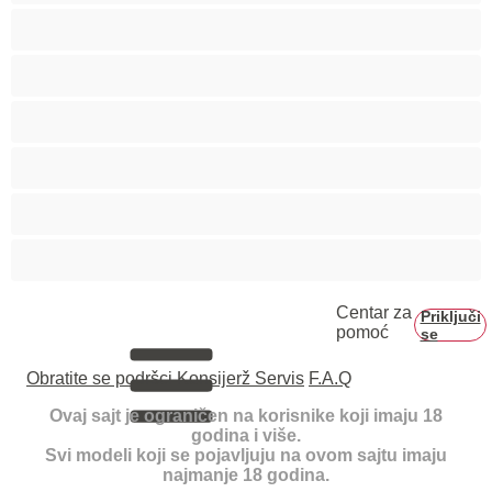
Tinejdžerke 18+
Trudnice
Velike grudi
Velike sise
Veliko dupe
Vezivanje
Centar za
Priključi
pomoć
se
Obratite se podršci
Konsijerž Servis
F.A.Q
Ovaj sajt je ograničen na korisnike koji imaju 18
godina i više.
Svi modeli koji se pojavljuju na ovom sajtu imaju
najmanje 18 godina.