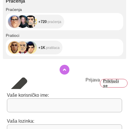
Praćenja
+720
Praćenja
+720
praćenja
+1K
Pratioci
+1K
pratilaca
Prijava
Priključi
se
Vaše korisničko ime:
Vaša lozinka: