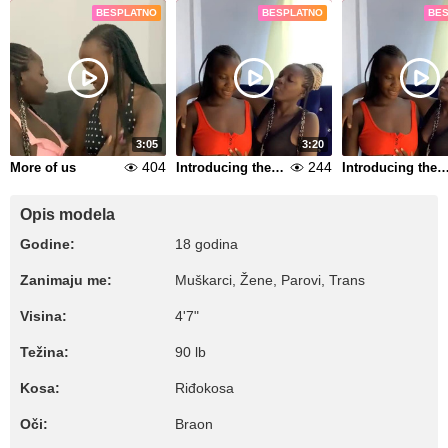
BESPLATNO
BESPLATNO
BE
3:05
3:20
404
244
More of us
Introducing the royals
Introducing the ro
Opis modela
Godine:
18 godina
Zanimaju me:
Muškarci, Žene, Parovi, Trans
Visina:
4'7"
Težina:
90 lb
Kosa:
Riđokosa
Oči:
Braon