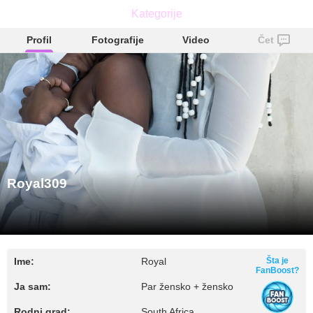
Kategorije
Royal309
Profil
Fotografije
Video
Čet
Royal309
Ime:
Royal
Šta je
FanBoost?
Ja sam:
Par žensko + žensko
Rodni grad:
South Africa,