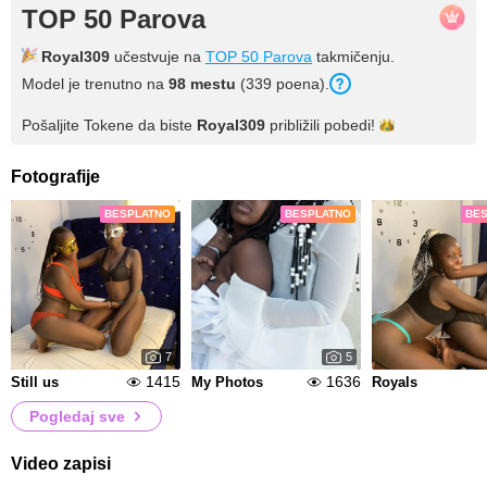
TOP 50 Parova
Royal309
učestvuje na
TOP 50 Parova
takmičenju.
Model je trenutno na
98 mestu
(339 poena).
Pošaljite Tokene da biste
Royal309
približili
pobedi!
Fotografije
BESPLATNO
BESPLATNO
BE
7
5
1415
1636
Still us
My Photos
Royals
Pogledaj sve
Video zapisi