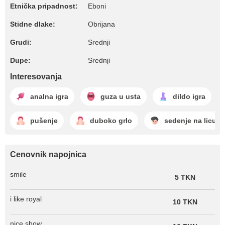
Etnička pripadnost:
Eboni
Stidne dlake:
Obrijana
Grudi:
Srednji
Dupe:
Srednji
Interesovanja
analna igra
guza u usta
dildo igra
pušenje
duboko grlo
sedenje na licu
Cenovnik napojnica
smile
5 TKN
i like royal
10 TKN
nice show