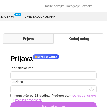
KMIČENJA
LIVESEXLOUNGE APP
Prijava
Kreiraj nalog
Prijava
Bonus 10 Žetona
Korisničko ime
Lozinka
Odredbe i uslove
Imam više od 18 godina. Pročitao sam
Politiku privatnosti
i
.
Kreiraj nalog