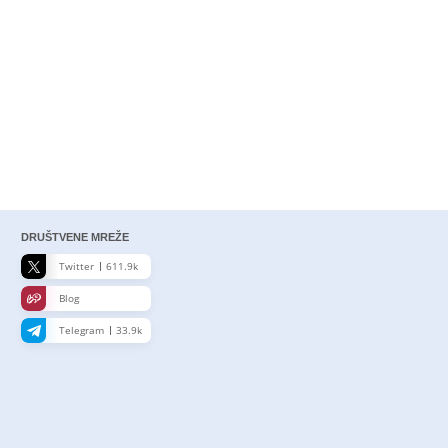
DRUŠTVENE MREŽE
Twitter
611.9k
Blog
Telegram
33.9k