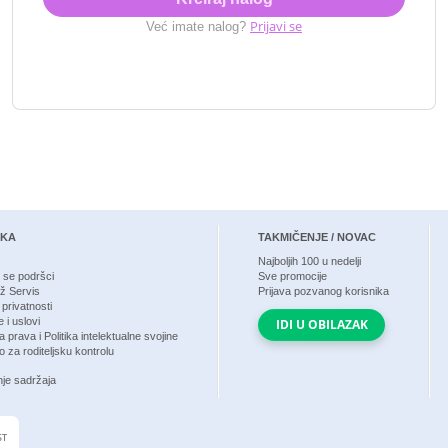
Prijavi se
Već imate nalog?
ŠKA
TAKMIČENJE / NOVAC
Najboljih
100
u nedelji
e se podršci
Sve promocije
rž Servis
Prijava pozvanog korisnika
 privatnosti
 i uslovi
IDI U OBILAZAK
 prava i Politika intelektualne svojine
 za roditeljsku kontrolu
nje sadržaja
ST