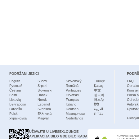
PODRŽANI JEZICI
PODR
English
Suomi
Slovenský
Türkçe
FAQ
Русский
Srpski
Română
Қазақ
Obratit
Čeština
Slovenski
Português
中文
Konsije
Eesti
Dansk
Hrvatski
한국어
Polisa o
Lietuvių
Norsk
Français
日本語
Odredbe
Български
Español
Italiano
हिंदी
Autorska
Latviešu
Svenska
Deutsch
العربية
Uputstvo
Polski
Ελληνικά
Македонски
עברית
Uklanja
Українська
Magyar
Nederlands
UŽIVAJTE U LIVESEXLOUNGE
KOMPATIBILNO
APLIKACIJA BILO GDE BILO KADA